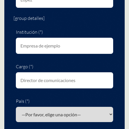
[group detalles]
Institución (*)
Cargo (*)
País (*)