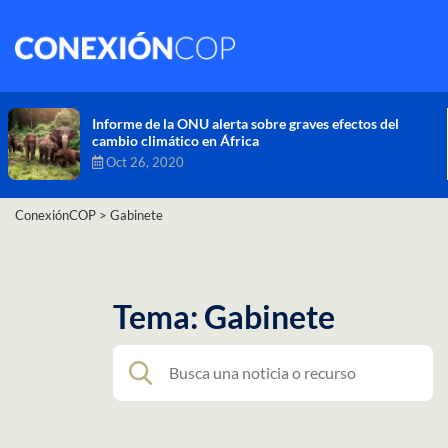
Comisión de Alto Nivel de Cambio Climático aprueba
nueva ambición climática del Perú
Dic 16, 2020
ConexiónCOP
>
Gabinete
Tema: Gabinete