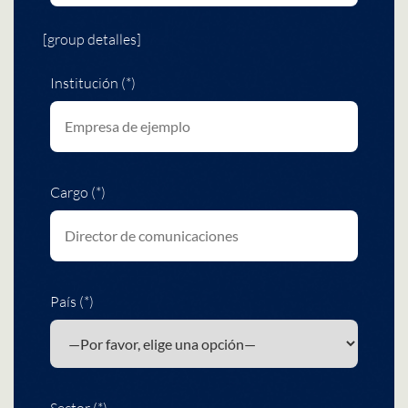
[group detalles]
Institución (*)
Cargo (*)
País (*)
Sector (*)