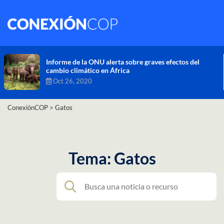
Comisión de Alto Nivel de Cambio Climático aprueba
nueva ambición climática del Perú
Dic 16, 2020
ConexiónCOP
>
Gatos
Tema: Gatos