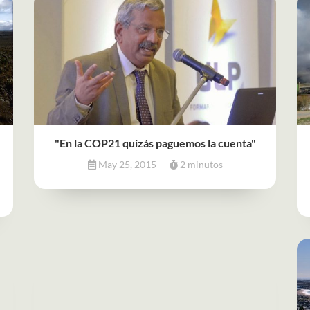
"En la COP21 quizás paguemos la cuenta"
May 25, 2015
2 minutos