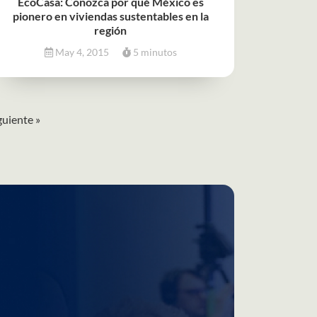
EcoCasa: Conozca por qué México es
pionero en viviendas sustentables en la
región
May 4, 2015
5 minutos
guiente »