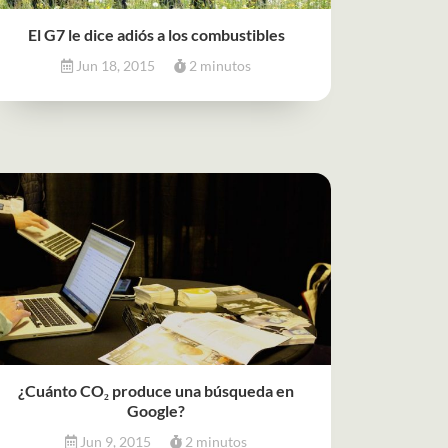
El G7 le dice adiós a los combustibles
Jun 18, 2015
2 minutos
¿Cuánto CO₂ produce una búsqueda en
Google?
Jun 9, 2015
2 minutos