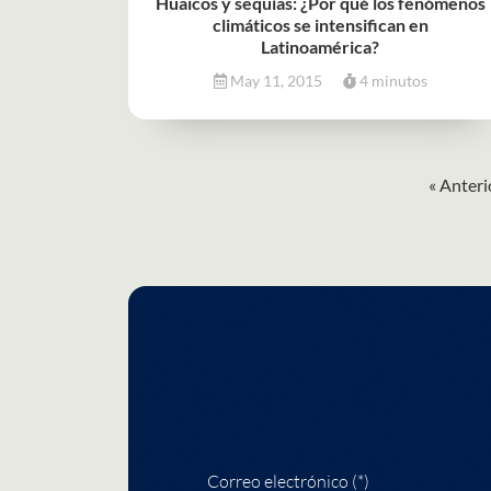
Huaicos y sequías: ¿Por qué los fenómenos
climáticos se intensifican en
Latinoamérica?
May 11, 2015
4 minutos
« Anteri
Correo electrónico (*)