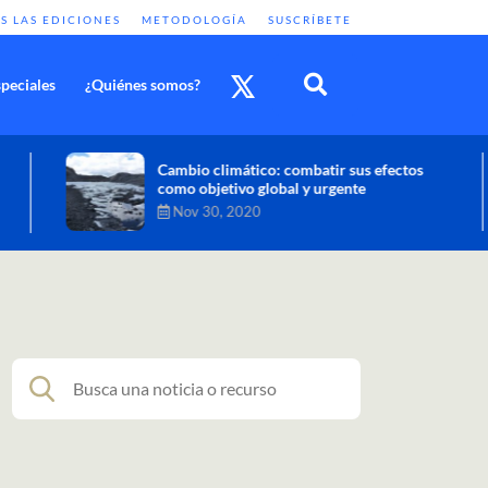
S LAS EDICIONES
METODOLOGÍA
SUSCRÍBETE
peciales
¿Quiénes somos?
Cambio climático: combatir sus efectos
como objetivo global y urgente
Nov 30, 2020