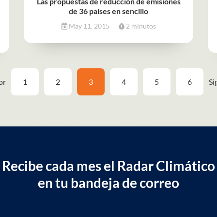
Las propuestas de reducción de emisiones
de 36 países en sencillo
May 11, 2015
2 minutos
or
1
2
3
4
5
6
Si
Recibe cada mes el Radar Climático
en tu bandeja de correo