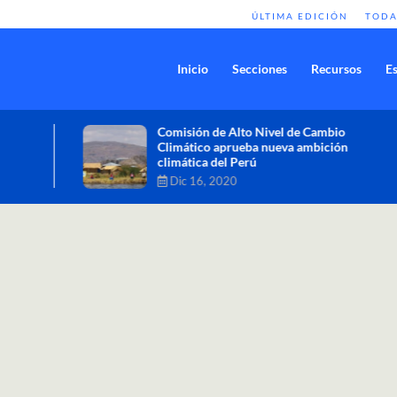
ÚLTIMA EDICIÓN
TODA
Inicio
Secciones
Recursos
Es
Comisión de Alto Nivel de Cambio
Climático aprueba nueva ambición
climática del Perú
Dic 16, 2020