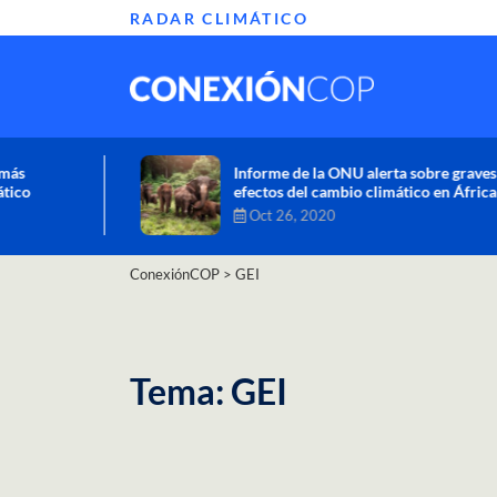
RADAR CLIMÁTICO
Informe de la ONU alerta sobre graves
efectos del cambio climático en África
Oct 26, 2020
ConexiónCOP
>
GEI
Tema: GEI