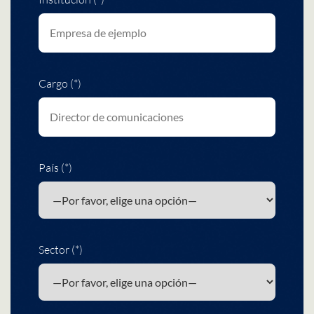
Cargo (*)
País (*)
Sector (*)