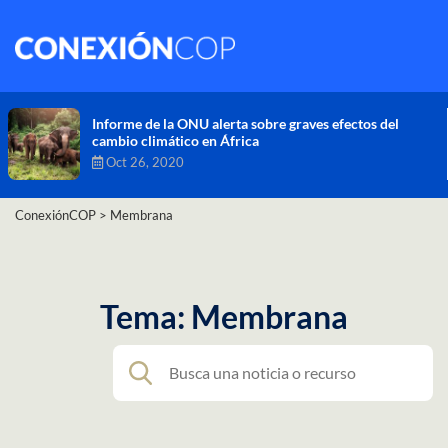
Comisión de Alto Nivel de Cambio Climático aprueba
nueva ambición climática del Perú
Dic 16, 2020
ConexiónCOP
>
Membrana
Tema: Membrana