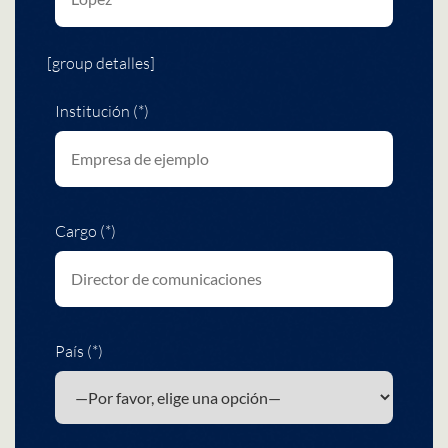
[group detalles]
Institución (*)
Cargo (*)
País (*)