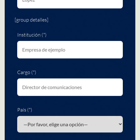
[group detalles]
Institución (*)
Cargo (*)
País (*)