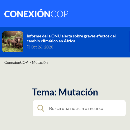
Comisión de Alto Nivel de Cambio Climático apr
nueva ambición climática del Perú
Dic 16, 2020
ConexiónCOP
>
Mutación
Tema: Mutación