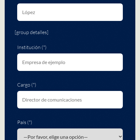
[group detalles]
Institución (*)
Cargo (*)
País (*)