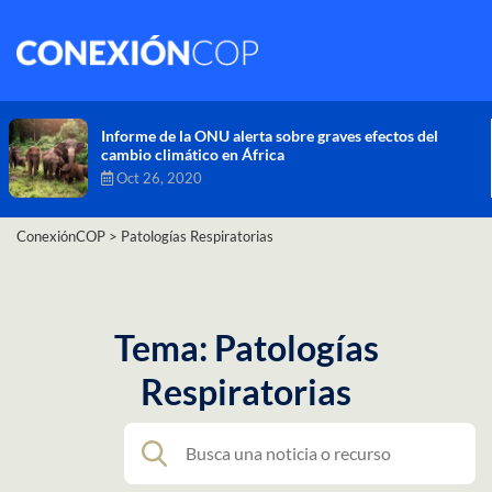
Comisión de Alto Nivel de Cambio Climático aprueba
nueva ambición climática del Perú
Dic 16, 2020
ConexiónCOP
>
Patologías Respiratorias
Tema: Patologías
Respiratorias