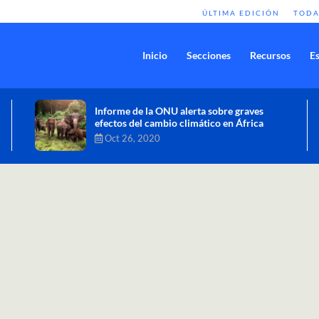
ÚLTIMA EDICIÓN
TODA
Inicio
Secciones
Recursos
Es
Comisión de Alto Nivel de Cambio
Climático aprueba nueva ambición
climática del Perú
Dic 16, 2020