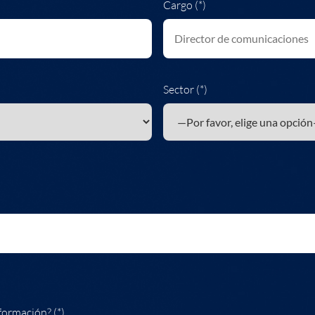
Cargo (*)
Sector (*)
formación? (*)