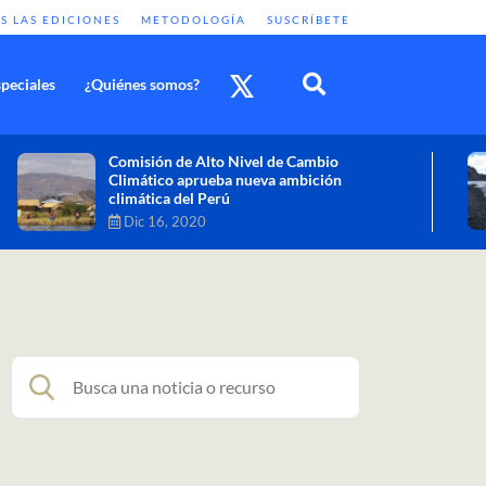
S LAS EDICIONES
METODOLOGÍA
SUSCRÍBETE
peciales
¿Quiénes somos?
Cambio climático: combatir sus efectos
como objetivo global y urgente
Nov 30, 2020