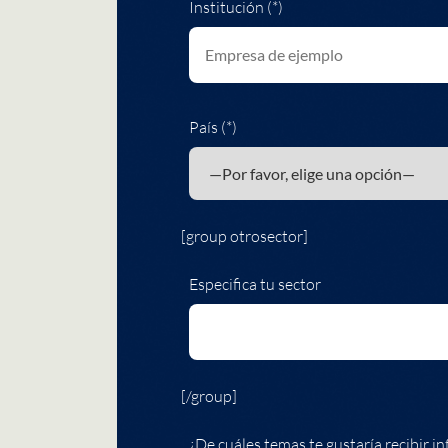
Institución (*)
País (*)
[group otrosector]
Especifica tu sector
[/group]
¿De cuáles temas te gustaría recibir in