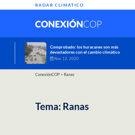
RADAR CLIMÁTICO
Informe de la ONU alerta sobre graves
efectos del cambio climático en África
Oct 26, 2020
ConexiónCOP
>
Ranas
Tema: Ranas