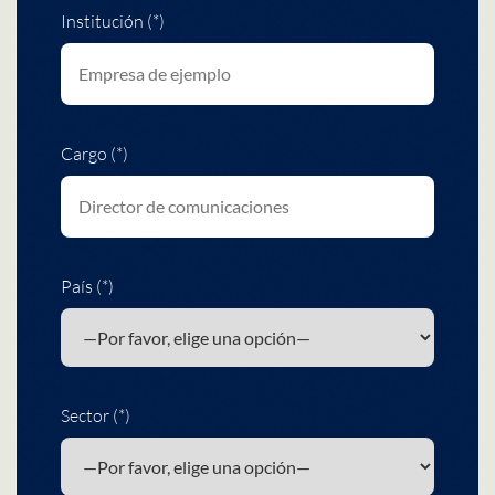
Institución (*)
Cargo (*)
País (*)
Sector (*)