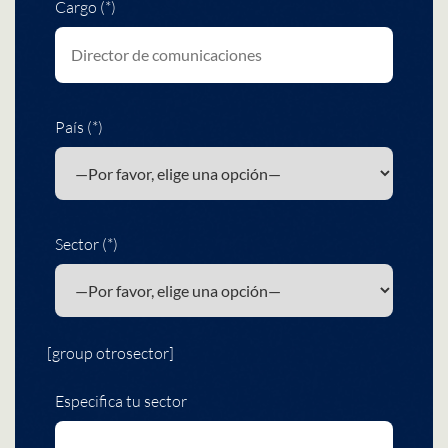
Cargo (*)
País (*)
Sector (*)
[group otrosector]
Especifica tu sector