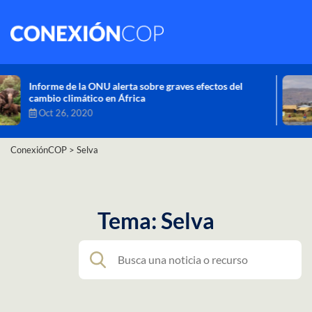
Comisión de Alto Nivel de Cambio Climático aprueba
nueva ambición climática del Perú
Dic 16, 2020
ConexiónCOP
>
Selva
Tema: Selva