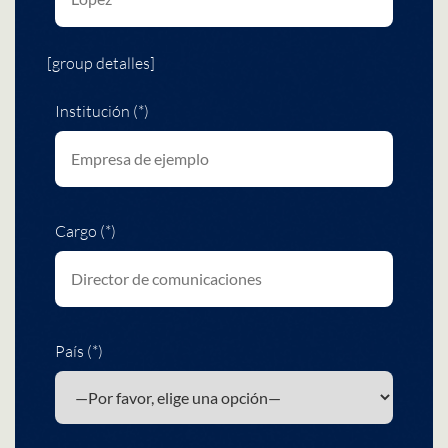
[group detalles]
Institución (*)
Cargo (*)
País (*)