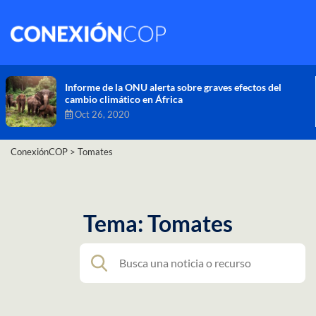
Comisión de Alto Nivel de Cambio Climático aprueba
nueva ambición climática del Perú
Dic 16, 2020
ConexiónCOP
>
Tomates
Tema: Tomates