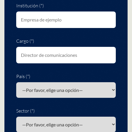
Institución (*)
Cargo (*)
País (*)
Sector (*)