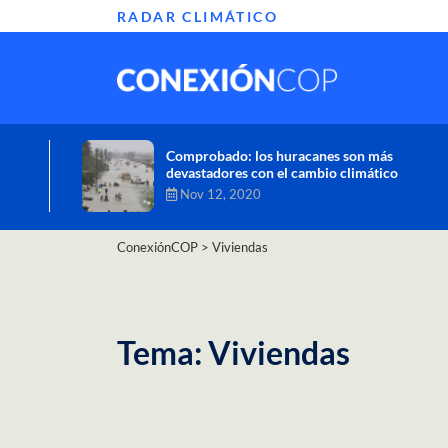
RADAR CLIMÁTICO
Informe de la ONU alerta sobre graves
efectos del cambio climático en África
Oct 26, 2020
ConexiónCOP
>
Viviendas
Tema: Viviendas