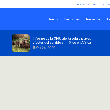
ÚLTIMA EDICIÓN
TODA
Inicio
Secciones
Recursos
Es
Comisión de Alto Nivel de Cambio
Climático aprueba nueva ambición
climática del Perú
Dic 16, 2020