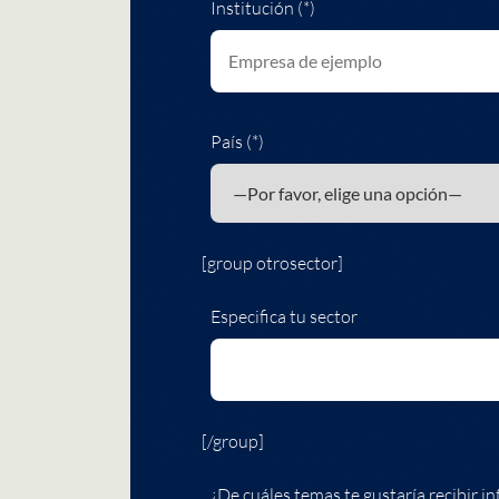
Institución (*)
País (*)
[group otrosector]
Especifica tu sector
[/group]
¿De cuáles temas te gustaría recibir in