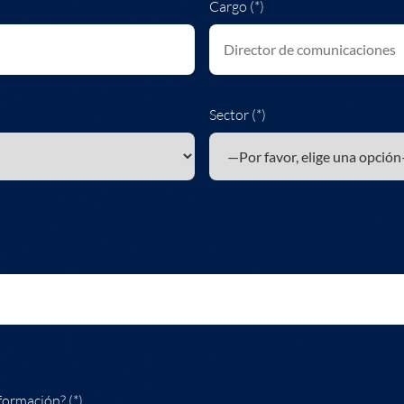
Cargo (*)
Sector (*)
formación? (*)