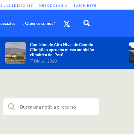
S LAS EDICIONES
METODOLOGÍA
SUSCRÍBETE
peciales
¿Quiénes somos?
Cambio climático: combatir sus efectos
como objetivo global y urgente
Nov 30, 2020