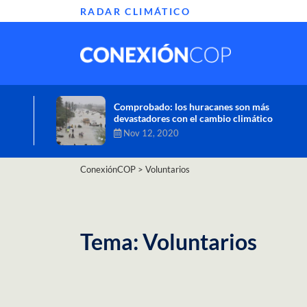
RADAR CLIMÁTICO
Informe de la ONU alerta sobre graves
efectos del cambio climático en África
Oct 26, 2020
ConexiónCOP
>
Voluntarios
Tema: Voluntarios