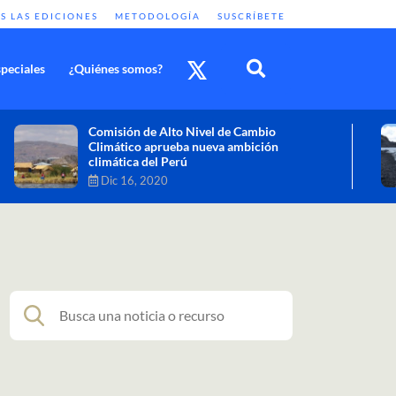
S LAS EDICIONES
METODOLOGÍA
SUSCRÍBETE
peciales
¿Quiénes somos?
Cambio climático: combatir sus efectos
como objetivo global y urgente
Nov 30, 2020