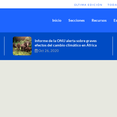
ÚLTIMA EDICIÓN
TODA
Inicio
Secciones
Recursos
Es
Comisión de Alto Nivel de Cambio
Climático aprueba nueva ambición
climática del Perú
Dic 16, 2020