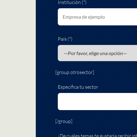
Institución (*)
País (*)
[group otrosector]
Especifica tu sector
[/group]
¿De cuáles temas te gustaría recibir in