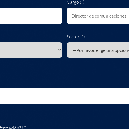
Cargo (*)
Sector (*)
formación? (*)