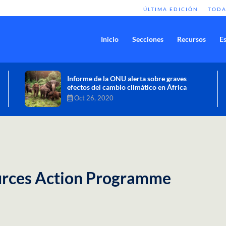
ÚLTIMA EDICIÓN
TODA
Inicio
Secciones
Recursos
Es
Comisión de Alto Nivel de Cambio
Climático aprueba nueva ambición
climática del Perú
Dic 16, 2020
urces Action Programme