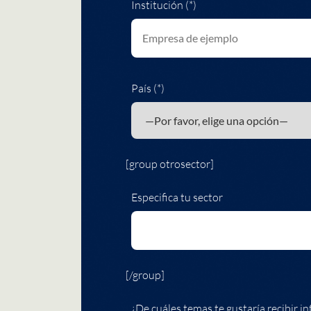
Institución (*)
País (*)
[group otrosector]
Especifica tu sector
[/group]
¿De cuáles temas te gustaría recibir in