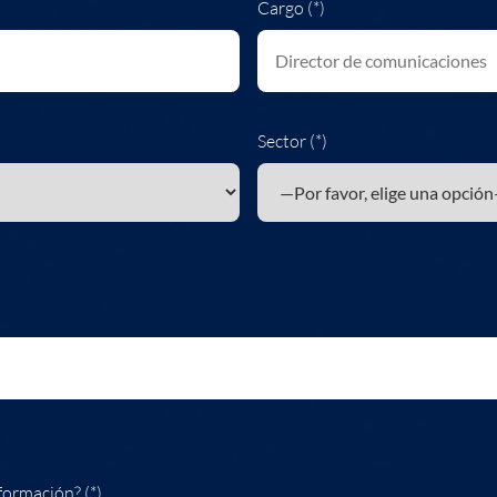
Cargo (*)
Sector (*)
formación? (*)