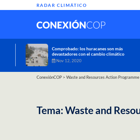
RADAR CLIMÁTICO
Informe de la ONU alerta sobre graves
efectos del cambio climático en África
Oct 26, 2020
ConexiónCOP
>
Waste and Resources Action Programme
Tema: Waste and Reso