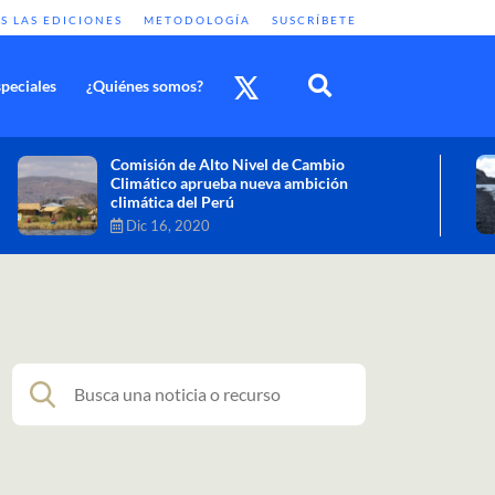
S LAS EDICIONES
METODOLOGÍA
SUSCRÍBETE
peciales
¿Quiénes somos?
Cambio climático: combatir sus efectos
como objetivo global y urgente
Nov 30, 2020