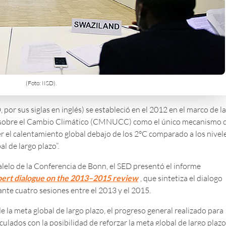
(Foto: IISD).
 por sus siglas en inglés) se estableció en el 2012 en el marco de la
 sobre el Cambio Climático (CMNUCC) como el único mecanismo 
r el calentamiento global debajo de los 2°C comparado a los nivel
l de largo plazo”.
alelo de la Conferencia de Bonn, el SED presentó el informe
pert dialogue on the 2013–2015 review
, que sintetiza el dialogo
nte cuatro sesiones entre el 2013 y el 2015.
e la meta global de largo plazo, el progreso general realizado para
ulados con la posibilidad de reforzar la meta global de largo plazo