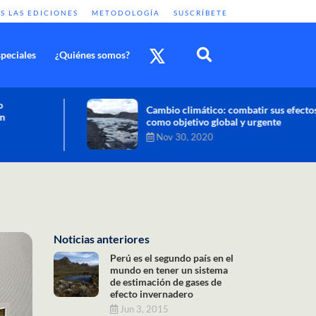
S LAS EDICIONES
METODOLOGÍA
SUSCRÍBETE
peciales
¿Quiénes somos?
Cambio climático: combatir sus efectos
como objetivo global y urgente
Nov 30, 2020
Noticias anteriores
Perú es el segundo país en el
mundo en tener un sistema
de estimación de gases de
efecto invernadero
Jun 3, 2015