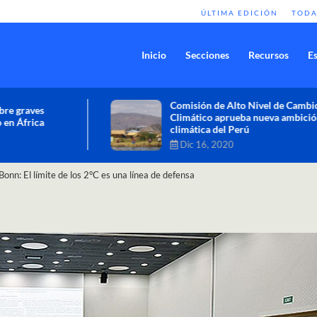
ÚLTIMA EDICIÓN
TODA
Inicio
Secciones
Recursos
Es
Comisión de Alto Nivel de Cambio
Climático aprueba nueva ambición
climática del Perú
Dic 16, 2020
Bonn: El límite de los 2°C es una línea de defensa