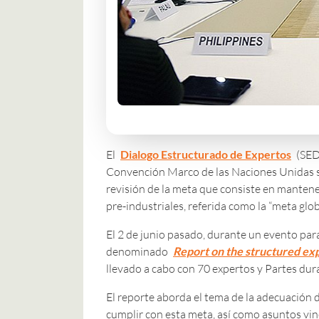
El
Dialogo Estructurado de Expertos
(SED,
Convención Marco de las Naciones Unidas
revisión de la meta que consiste en mantene
pre-industriales, referida como la “meta globa
El 2 de junio pasado, durante un evento par
denominado
Report on the structured ex
llevado a cabo con 70 expertos y Partes dura
El reporte aborda el tema de la adecuación d
cumplir con esta meta, así como asuntos vinc