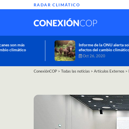
RADAR CLIMÁTICO
Informe de la ONU alerta sobre graves
efectos del cambio climático en África
Oct 26, 2020
ConexiónCOP
>
Todas las noticias
>
Artículos Externos
>