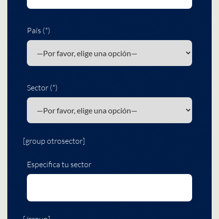
País (*)
Sector (*)
[group otrosector]
Especifica tu sector
[/group]