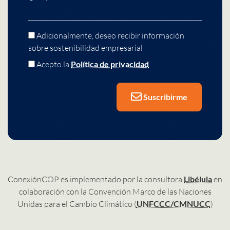
Adicionalmente, deseo recibir información
sobre sostenibilidad empresarial
Acepto la
Política de privacidad
Suscribirme
ConexiónCOP es implementado por la consultora
Libélula
en
colaboración con la Convención Marco de las Naciones
Unidas para el Cambio Climático (
UNFCCC/CMNUCC
)