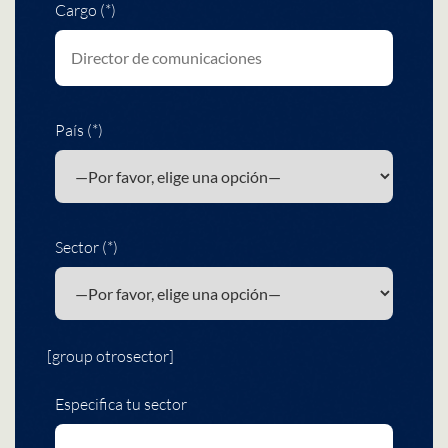
Cargo (*)
País (*)
Sector (*)
[group otrosector]
Especifica tu sector