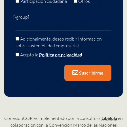
Participación ciudadana
Otros
[/group]
Adicionalmente, deseo recibir información
sobre sostenibilidad empresarial
Acepto la
Política de privacidad
Suscribirme
ConexiónCOP es implementado por la consultora
Libélula
en
colaboración con la Convención Marco de las Naciones