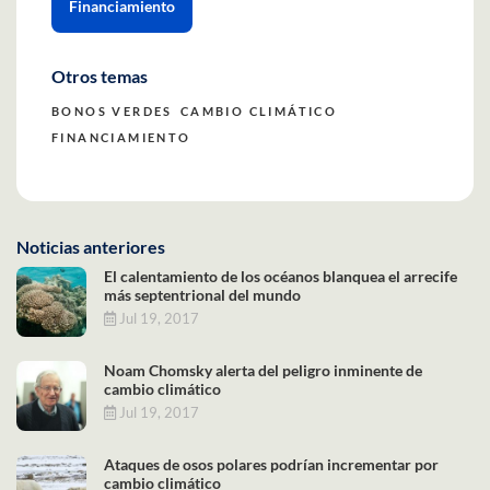
Financiamiento
Otros temas
BONOS VERDES
CAMBIO CLIMÁTICO
FINANCIAMIENTO
Noticias anteriores
El calentamiento de los océanos blanquea el arrecife
más septentrional del mundo
Jul 19, 2017
Noam Chomsky alerta del peligro inminente de
cambio climático
Jul 19, 2017
Ataques de osos polares podrían incrementar por
cambio climático