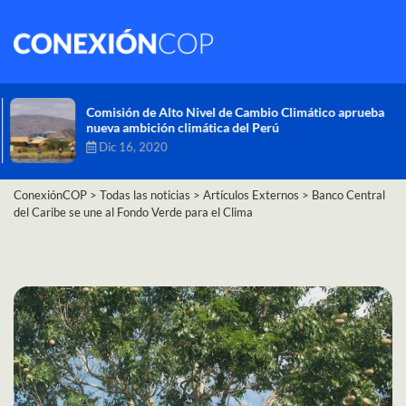
Comisión de Alto Nivel de Cambio Climático aprueba
nueva ambición climática del Perú
Dic 16, 2020
ConexiónCOP
>
Todas las noticias
>
Artículos Externos
>
Banco Central
del Caribe se une al Fondo Verde para el Clima