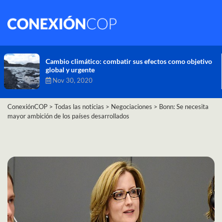
Ni el confinamiento por COVID-19 da tregua al cambio
climático: los gases que calientan la Tierra llegan a
niveles récord
Nov 26, 2020
ConexiónCOP
>
Todas las noticias
>
Negociaciones
>
Bonn: Se necesita
mayor ambición de los países desarrollados