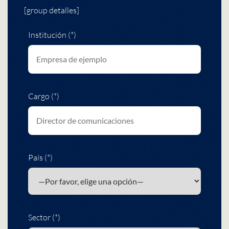
[group detalles]
Institución (*)
Cargo (*)
País (*)
Sector (*)