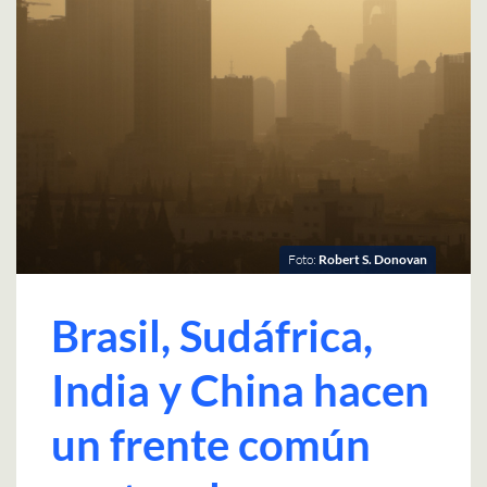
Foto:
Robert S. Donovan
Brasil, Sudáfrica,
India y China hacen
un frente común