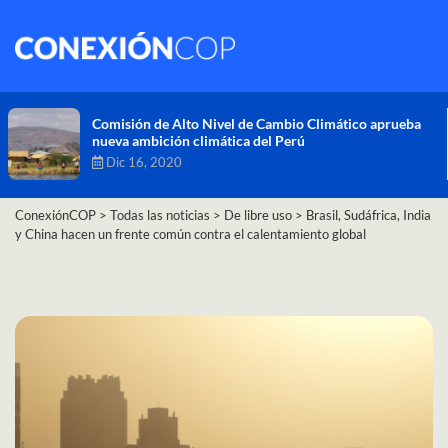
Comisión de Alto Nivel de Cambio Climático aprueba
nueva ambición climática del Perú
Dic 16, 2020
ConexiónCOP
>
Todas las noticias
>
De libre uso
>
Brasil, Sudáfrica, India
y China hacen un frente común contra el calentamiento global