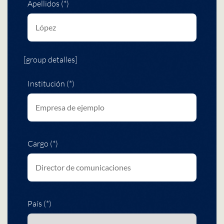
Apellidos (*)
[group detalles]
Institución (*)
Cargo (*)
País (*)