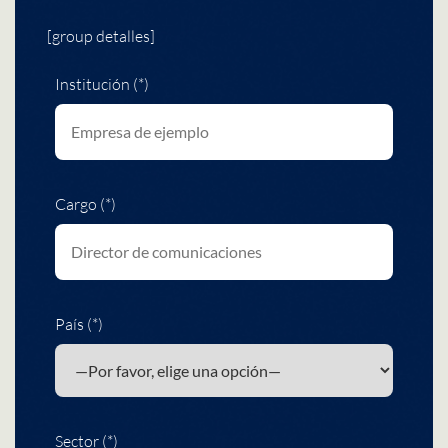
[group detalles]
Institución (*)
Cargo (*)
País (*)
Sector (*)