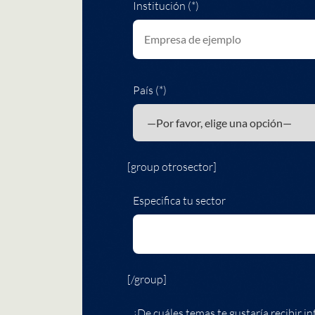
Institución (*)
País (*)
[group otrosector]
Especifica tu sector
[/group]
¿De cuáles temas te gustaría recibir in