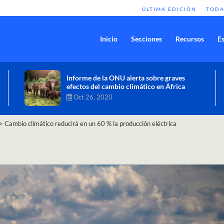
ÚLTIMA EDICIÓN
TODA
Inicio
Secciones
Recursos
Es
Comisión de Alto Nivel de Cambio
Climático aprueba nueva ambición
climática del Perú
Dic 16, 2020
>
Cambio climático reducirá en un 60 % la producción eléctrica