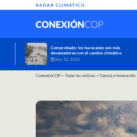
RADAR CLIMÁTICO
Informe de la ONU alerta sobre graves
efectos del cambio climático en África
Oct 26, 2020
ConexiónCOP
>
Todas las noticias
>
Ciencia e Innovación