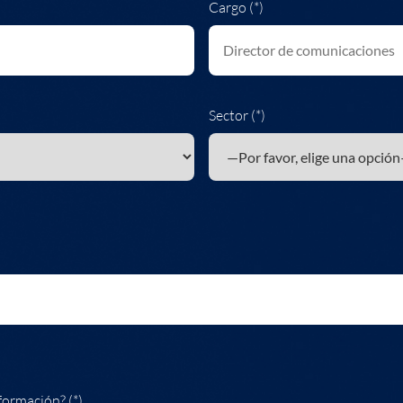
Cargo (*)
Sector (*)
formación? (*)