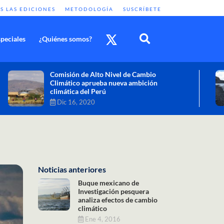
S LAS EDICIONES
METODOLOGÍA
SUSCRÍBETE
peciales
¿Quiénes somos?
Cambio climático: combatir sus efectos
como objetivo global y urgente
Nov 30, 2020
Noticias anteriores
Buque mexicano de
Investigación pesquera
analiza efectos de cambio
climático
Ene 4, 2016