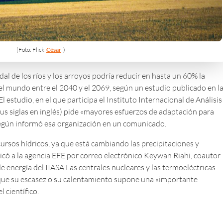
(Foto: Flick
César
)
dal de los ríos y los arroyos podría reducir en hasta un 60% la
el mundo entre el 2040 y el 2069, según un estudio publicado en l
l estudio, en el que participa el Instituto Internacional de Análisis
sus siglas en inglés) pide «mayores esfuerzos de adaptación para
según informó esa organización en un comunicado.
cursos hídricos, ya que está cambiando las precipitaciones y
licó a la agencia EFE por correo electrónico Keywan Riahi, coautor
de energía del IIASA.Las centrales nucleares y las termoeléctricas
o que su escasez o su calentamiento supone una «importante
 científico.