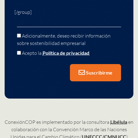
[/group]
Adicionalmente, deseo recibir información
sobre sostenibilidad empresarial
Acepto la
Política de privacidad
Suscribirme
ConexiónCOP es implementado por la consultora
Libélula
en
colaboración con la Convención Marco de las Naciones
Unidas para el Cambio Climático (
UNFCCC/CMNUCC
)