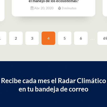
el manejo de los ecosistemas?
Abr 20, 2020
3 minutos
…
1
2
3
4
5
6
6
Recibe cada mes el Radar Climático
en tu bandeja de correo