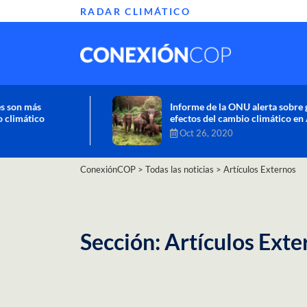
RADAR CLIMÁTICO
Informe de la ONU alerta sobre graves
efectos del cambio climático en África
Oct 26, 2020
ConexiónCOP
>
Todas las noticias
>
Artículos Externos
Sección: Artículos Exte