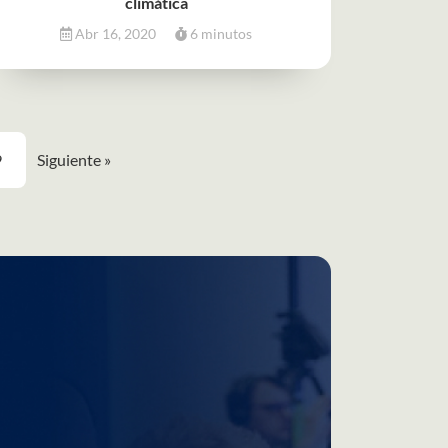
climática
Abr 16, 2020
6 minutos
9
Siguiente »