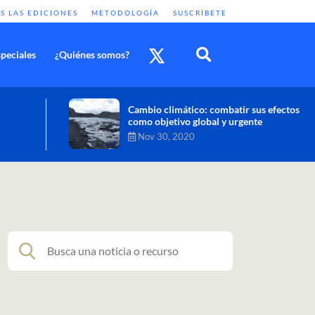
S LAS EDICIONES
METODOLOGÍA
SUSCRÍBETE
peciales
¿Quiénes somos?
Cambio climático: combatir sus efectos
como objetivo global y urgente
Nov 30, 2020