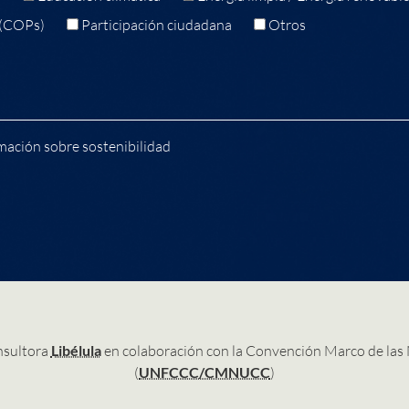
 (COPs)
Participación ciudadana
Otros
mación sobre sostenibilidad
nsultora
Libélula
en colaboración con la Convención Marco de las
(
UNFCCC/CMNUCC
)