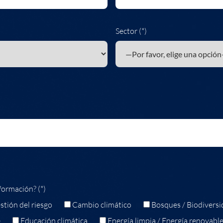
Sector (*)
formación? (*)
stión del riesgo
Cambio climático
Bosques / Biodiversi
e
Educación climática
Energía limpia / Energía renovabl