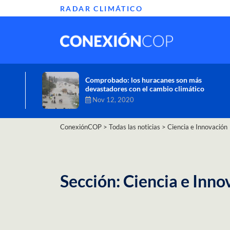
RADAR CLIMÁTICO
Informe de la ONU alerta sobre graves
efectos del cambio climático en África
Oct 26, 2020
ConexiónCOP
>
Todas las noticias
>
Ciencia e Innovación
Sección: Ciencia e Inno