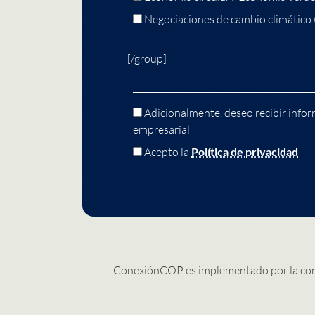
Negociaciones de cambio climático
[/group]
Adicionalmente, deseo recibir infor
empresarial
Acepto la
Política de privacidad
ConexiónCOP es implementado por la co