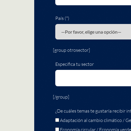
País (*)
[group otrosector]
Especifica tu sector
[/group]
¿De cuáles temas te gustaría recibir in
Adaptación al cambio climático / Ge
Economía circular / Economía verd