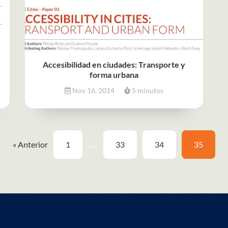
Accesibilidad en ciudades: Transporte y
forma urbana
Nov 16, 2014
5 minutos
…
« Anterior
1
33
34
35