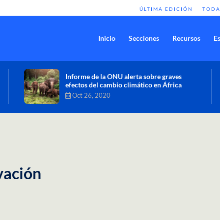
ÚLTIMA EDICIÓN
TODA
Inicio
Secciones
Recursos
Es
Comisión de Alto Nivel de Cambio
Climático aprueba nueva ambición
climática del Perú
Dic 16, 2020
vación