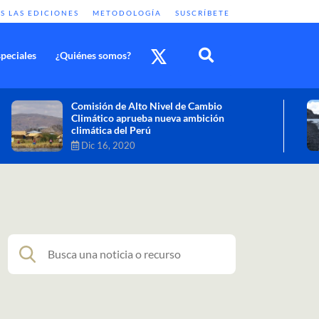
S LAS EDICIONES
METODOLOGÍA
SUSCRÍBETE
peciales
¿Quiénes somos?
Cambio climático: combatir sus efectos
como objetivo global y urgente
Nov 30, 2020