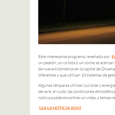
Este interesante programa, reseñado por
E
un peatón, un ciclista o un coche se acerca
de nueve kilómetros en la capital de Dinamar
diferentes y que utilizan 10 sistemas de gest
Algunas lámparas utilizan luz solar y energía
del aire, el ruido, las condiciones atmosféric
noticia puede encontrar un video y temas re
LEA LA NOTICIA AQUÍ