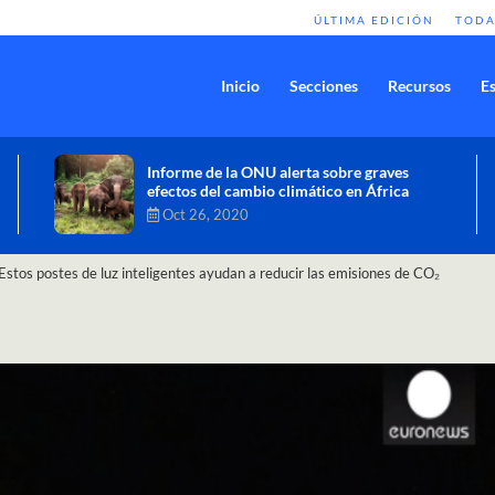
ÚLTIMA EDICIÓN
TODA
Inicio
Secciones
Recursos
Es
Comisión de Alto Nivel de Cambio
Climático aprueba nueva ambición
climática del Perú
Dic 16, 2020
Estos postes de luz inteligentes ayudan a reducir las emisiones de CO₂