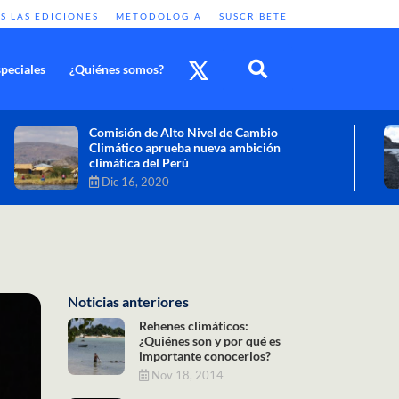
S LAS EDICIONES
METODOLOGÍA
SUSCRÍBETE
peciales
¿Quiénes somos?
Cambio climático: combatir sus efectos
como objetivo global y urgente
Nov 30, 2020
Noticias anteriores
Rehenes climáticos:
¿Quiénes son y por qué es
importante conocerlos?
Nov 18, 2014