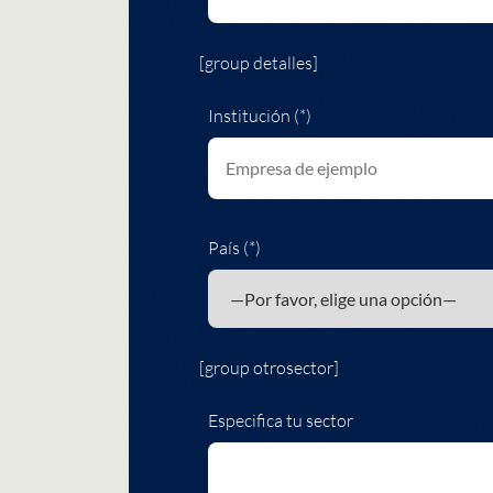
[group detalles]
Institución (*)
País (*)
[group otrosector]
Especifica tu sector