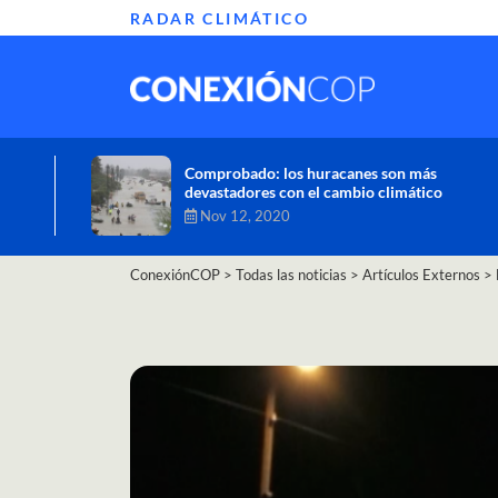
RADAR CLIMÁTICO
Informe de la ONU alerta sobre graves
efectos del cambio climático en África
Oct 26, 2020
ConexiónCOP
>
Todas las noticias
>
Artículos Externos
>