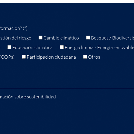
formación? (*)
stión del riesgo
Cambio climático
Bosques / Biodiversi
e
Educación climática
Energía limpia / Energía renovabl
 (COPs)
Participación ciudadana
Otros
mación sobre sostenibilidad