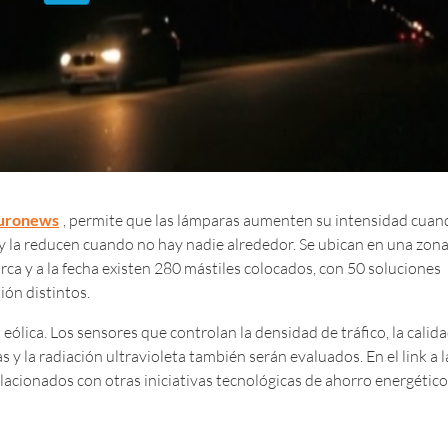
uronews
, permite que las lámparas aumenten su intensidad cuan
n y la reducen cuando no hay nadie alrededor. Se ubican en una zon
ca y a la fecha existen 280 mástiles colocados, con 50 soluciones
ión distintos.
 eólica. Los sensores que controlan la densidad de tráfico, la calid
as y la radiación ultravioleta también serán evaluados. En el link a l
lacionados con otras iniciativas tecnológicas de ahorro energético