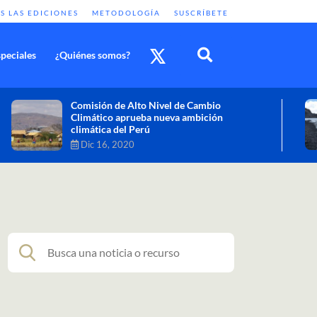
S LAS EDICIONES
METODOLOGÍA
SUSCRÍBETE
peciales
¿Quiénes somos?
Cambio climático: combatir sus efectos
como objetivo global y urgente
Nov 30, 2020