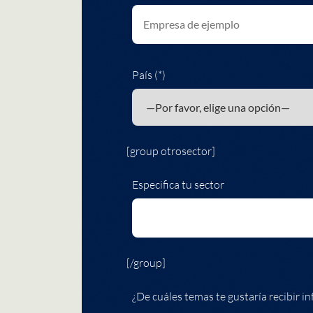
País (*)
[group otrosector]
Especifica tu sector
[/group]
¿De cuáles temas te gustaría recibir in