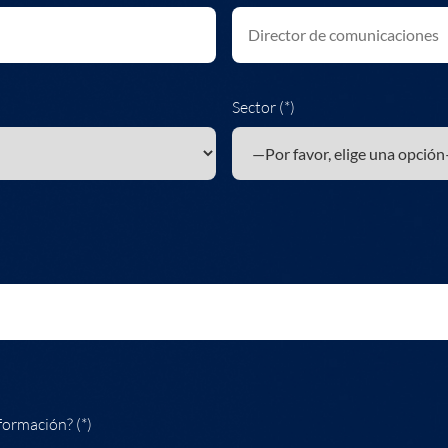
Sector (*)
formación? (*)