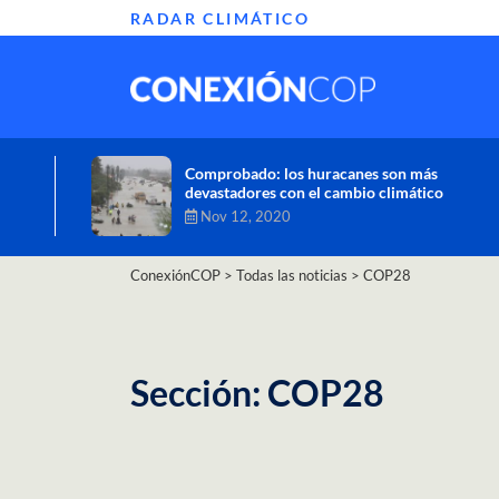
RADAR CLIMÁTICO
Informe de la ONU alerta sobre graves
efectos del cambio climático en África
Oct 26, 2020
ConexiónCOP
>
Todas las noticias
>
COP28
Sección: COP28