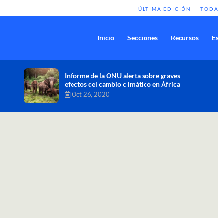
ÚLTIMA EDICIÓN
TODA
Inicio
Secciones
Recursos
Es
Comisión de Alto Nivel de Cambio
Climático aprueba nueva ambición
climática del Perú
Dic 16, 2020