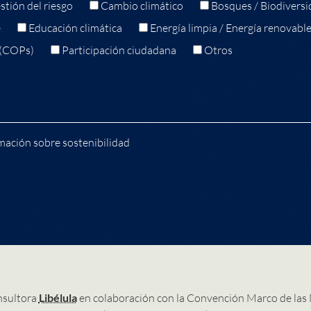
stión del riesgo
Cambio climático
Bosques / Biodiversi
e
Educación climática
Energía limpia / Energía renovabl
 (COPs)
Participación ciudadana
Otros
mación sobre sostenibilidad
nsultora
Libélula
en colaboración con la Convención Marco de las