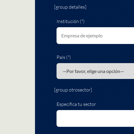
[group detalles]
Institución (*)
País (*)
[group otrosector]
Especifica tu sector