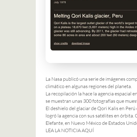
La Nasa publicó una
serie de imágenes com
climático en algunas regiones del planeta.
La recopilación la hace la agencia espacial e
se muestran unas 300 fotografías que muest
El deshielo del glaciar de Qori Kalis en Perú
logró la agencia con sus satélites en órbita
Elefante, en Nuevo México de Estados Unidos
LEA LA NOTICIA AQUÍ