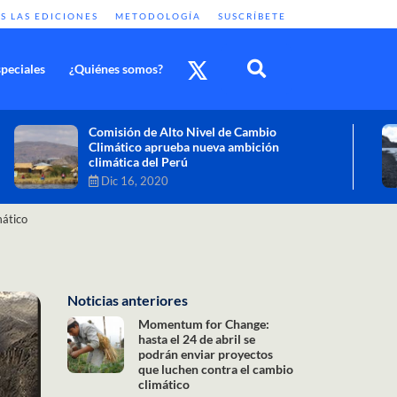
S LAS EDICIONES
METODOLOGÍA
SUSCRÍBETE
peciales
¿Quiénes somos?
Cambio climático: combatir sus efectos
como objetivo global y urgente
Nov 30, 2020
mático
Noticias anteriores
Momentum for Change:
hasta el 24 de abril se
podrán enviar proyectos
que luchen contra el cambio
climático