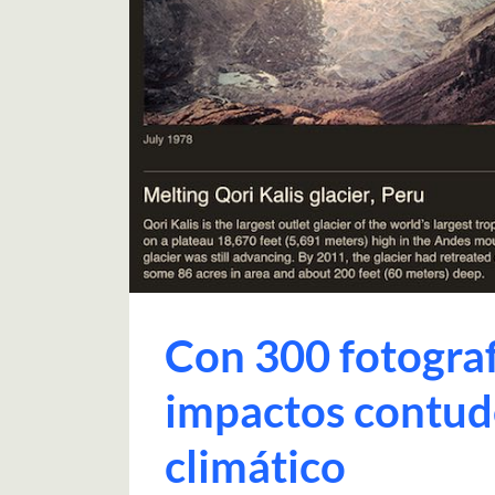
Con 300 fotograf
impactos contud
climático