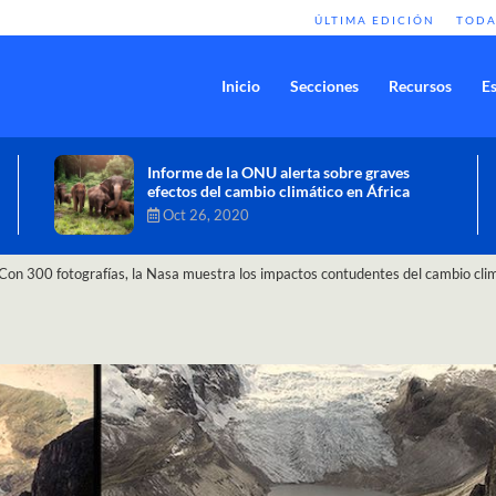
ÚLTIMA EDICIÓN
TODA
Inicio
Secciones
Recursos
Es
Comisión de Alto Nivel de Cambio
Climático aprueba nueva ambición
climática del Perú
Dic 16, 2020
Con 300 fotografías, la Nasa muestra los impactos contudentes del cambio cli