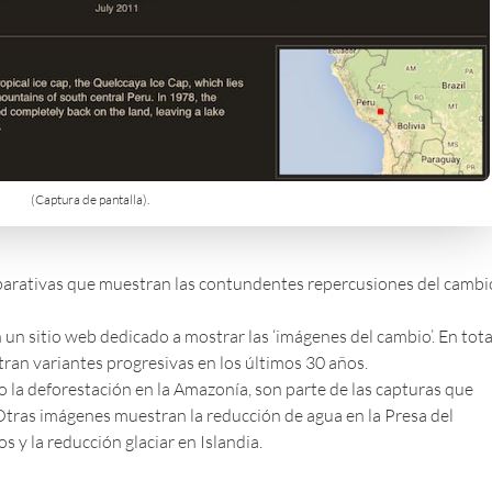
(Captura de pantalla).
parativas
que muestran las contundentes repercusiones del cambi
n un sitio web dedicado a mostrar las ‘imágenes del cambio’. En tota
ran variantes progresivas en los últimos 30 años.
 o la deforestación en la Amazonía, son parte de las capturas que
. Otras imágenes muestran la reducción de agua en la Presa del
 y la reducción glaciar en Islandia.