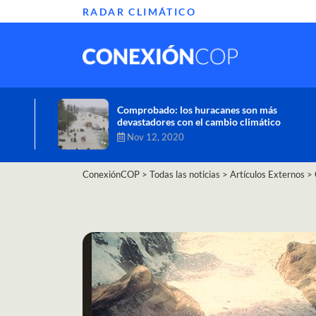
RADAR CLIMÁTICO
Informe de la ONU alerta sobre graves
efectos del cambio climático en África
Oct 26, 2020
ConexiónCOP
>
Todas las noticias
>
Artículos Externos
>