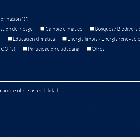
formación? (*)
stión del riesgo
Cambio climático
Bosques / Biodiversi
e
Educación climática
Energía limpia / Energía renovabl
 (COPs)
Participación ciudadana
Otros
mación sobre sostenibilidad