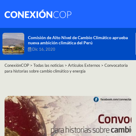
Comisión de Alto Nivel de Cambio Climático aprueba
nueva ambición climática del Perú
Dic 16, 2020
ConexiónCOP
>
Todas las noticias
>
Artículos Externos
>
Convocatoria
para historias sobre cambio climático y energía