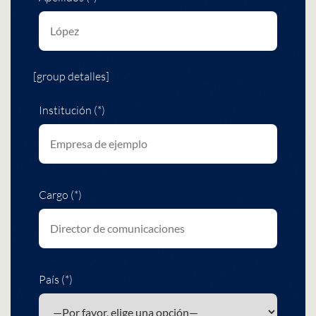
[group detalles]
Institución (*)
Cargo (*)
País (*)