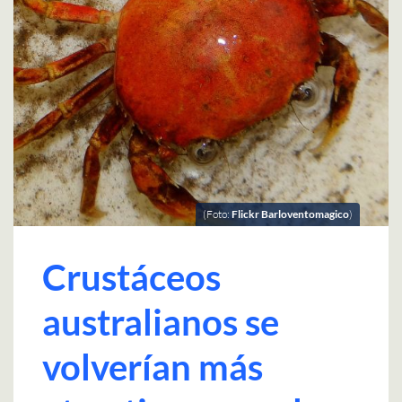
(Foto:
Flickr Barloventomagico
)
Crustáceos
australianos se
volverían más