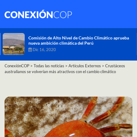
Comisión de Alto Nivel de Cambio Climático aprueba
nueva ambición climática del Perú
Dic 16, 2020
ConexiónCOP
>
Todas las noticias
>
Artículos Externos
>
Crustáceos
australianos se volverían más atractivos con el cambio climático