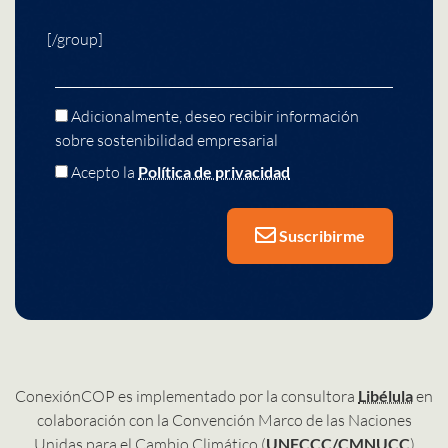
[/group]
Adicionalmente, deseo recibir información
sobre sostenibilidad empresarial
Acepto la
Política de privacidad
Suscribirme
ConexiónCOP es implementado por la consultora
Libélula
en
colaboración con la Convención Marco de las Naciones
Unidas para el Cambio Climático (
UNFCCC/CMNUCC
)