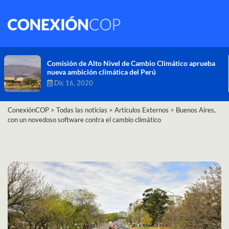
Comisión de Alto Nivel de Cambio Climático aprueba
nueva ambición climática del Perú
Dic 16, 2020
ConexiónCOP
>
Todas las noticias
>
Artículos Externos
>
Buenos Aires,
con un novedoso software contra el cambio climático