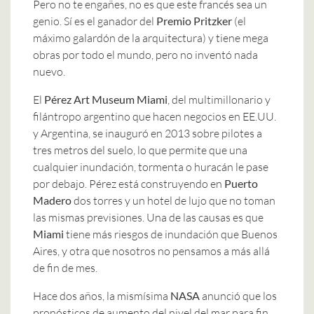
Pero no te engañes, no es que este francés sea un
genio. Sí es el ganador del
Premio Pritzker
(el
máximo galardón de la arquitectura) y tiene mega
obras por todo el mundo, pero no inventó nada
nuevo.
El
Pérez Art Museum Miami
, del multimillonario y
filántropo argentino que hacen negocios en EE.UU.
y Argentina, se inauguró en 2013 sobre pilotes a
tres metros del suelo, lo que permite que una
cualquier inundación, tormenta o huracán le pase
por debajo. Pérez está construyendo en
Puerto
Madero
dos torres y un hotel de lujo que no toman
las mismas previsiones. Una de las causas es que
Miami
tiene más riesgos de inundación que Buenos
Aires, y otra que nosotros no pensamos a más allá
de fin de mes.
Hace dos años, la mismísima
NASA
anunció que los
pronósticos de aumento del nivel del mar para fin