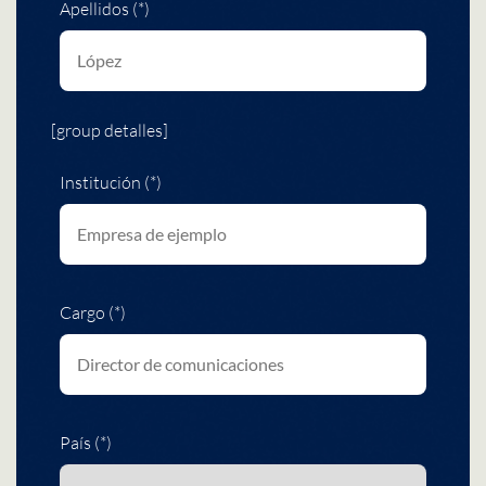
Apellidos (*)
[group detalles]
Institución (*)
Cargo (*)
País (*)