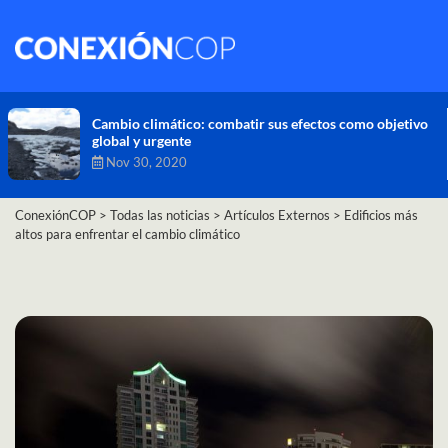
Ni el confinamiento por COVID-19 da tregua al cambio
climático: los gases que calientan la Tierra llegan a
niveles récord
Nov 26, 2020
ConexiónCOP
>
Todas las noticias
>
Artículos Externos
>
Edificios más
altos para enfrentar el cambio climático