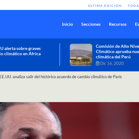
ÚLTIMA EDICIÓN
TODA
Inicio
Secciones
Recursos
Es
Comisión de Alto Nivel de Cambio
Climático aprueba nueva ambición
climática del Perú
Dic 16, 2020
EE.UU. analiza salir del histórico acuerdo de cambio climático de París