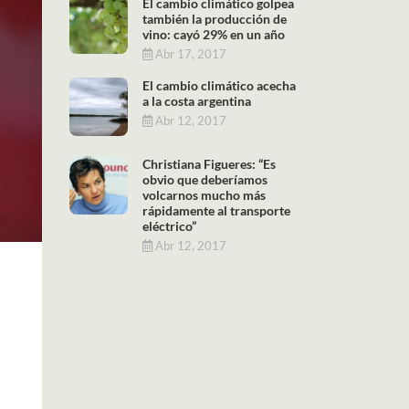
El cambio climático golpea
también la producción de
vino: cayó 29% en un año
Abr 17, 2017
El cambio climático acecha
a la costa argentina
Abr 12, 2017
Christiana Figueres: “Es
obvio que deberíamos
volcarnos mucho más
rápidamente al transporte
eléctrico”
Abr 12, 2017