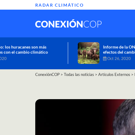
RADAR CLIMÁTICO
Informe de la ONU alerta sobre graves
efectos del cambio climático en África
Oct 26, 2020
ConexiónCOP
>
Todas las noticias
>
Artículos Externos
>