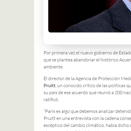
Por primera vez el nuevo gobierno de Estado
que se plantea abandonar el histórico Acuer
ambiente.
El director de la Agencia de Protección Med
Pruitt
, un conocido crítico de las políticas 
su país de ese acuerdo que reunió a 200 nac
ratificó.
“París es algo que debemos analizar detenida
Pruitt en una entrevista con la cadena cons
escéptico del cambio climático, había dicho