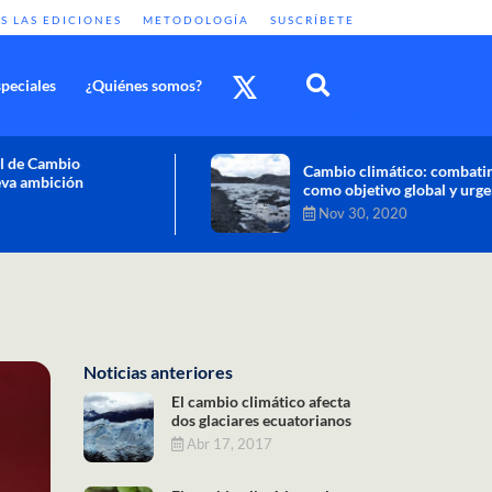
S LAS EDICIONES
METODOLOGÍA
SUSCRÍBETE
peciales
¿Quiénes somos?
Cambio climático: combatir sus efectos
como objetivo global y urgente
Nov 30, 2020
Noticias anteriores
El cambio climático afecta
dos glaciares ecuatorianos
Abr 17, 2017