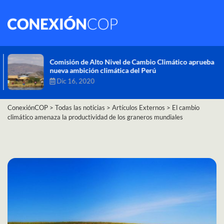
Comisión de Alto Nivel de Cambio Climático aprueba
nueva ambición climática del Perú
Dic 16, 2020
ConexiónCOP
>
Todas las noticias
>
Artículos Externos
>
El cambio
climático amenaza la productividad de los graneros mundiales