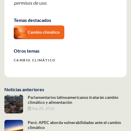
permisos de uso.
Temas destacados
Cambio climático
Otros temas
CAMBIO CLIMÁTICO
Noticias anteriores
Parlamentarios latinoamericanos tratarán cambio
climático y alimentación
Sep 20, 2016
Perú: APEC aborda vulnerabilidades ante el cambio
climático