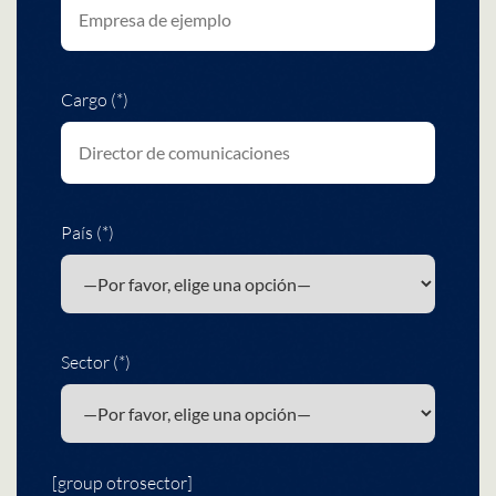
Cargo (*)
País (*)
Sector (*)
[group otrosector]