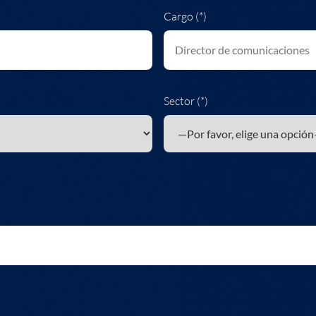
Cargo (*)
Sector (*)