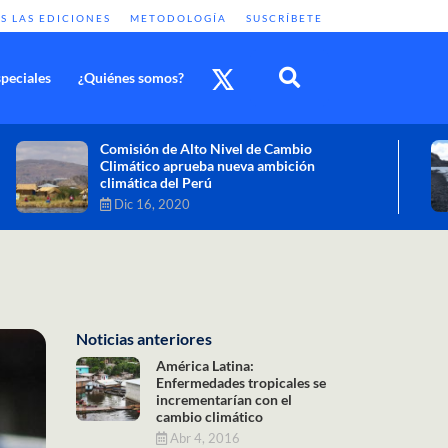
S LAS EDICIONES
METODOLOGÍA
SUSCRÍBETE
peciales
¿Quiénes somos?
Cambio climático: combatir sus efectos
como objetivo global y urgente
Nov 30, 2020
Noticias anteriores
América Latina:
Enfermedades tropicales se
incrementarían con el
cambio climático
Abr 4, 2016