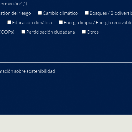
formación? (*)
stión del riesgo
Cambio climático
Bosques / Biodiversi
e
Educación climática
Energía limpia / Energía renovabl
 (COPs)
Participación ciudadana
Otros
mación sobre sostenibilidad