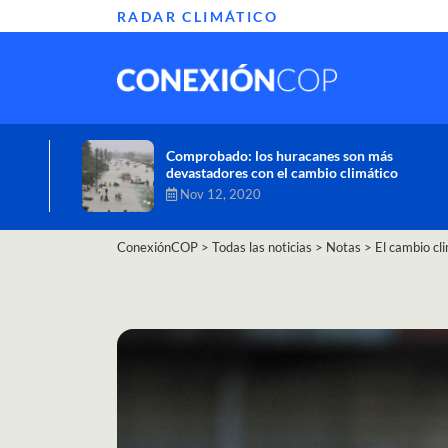
RADAR CLIMÁTICO
Informe de la ONU alerta sobre graves
efectos del cambio climático en África
Oct 26, 2020
ConexiónCOP
>
Todas las noticias
>
Notas
>
El cambio cl