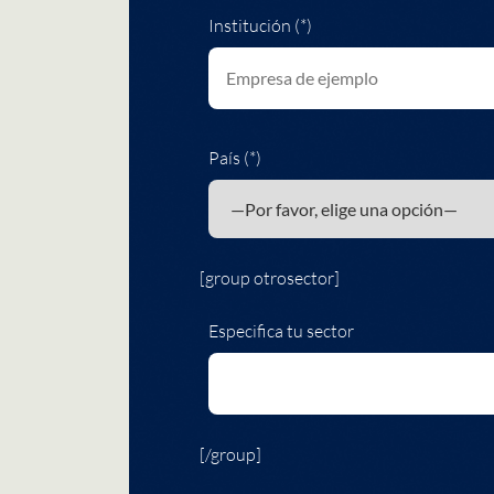
Institución (*)
País (*)
[group otrosector]
Especifica tu sector
[/group]