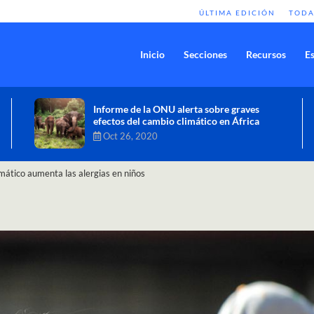
ÚLTIMA EDICIÓN
TODA
Inicio
Secciones
Recursos
Es
Comisión de Alto Nivel de Cambio
Climático aprueba nueva ambición
climática del Perú
Dic 16, 2020
imático aumenta las alergias en niños