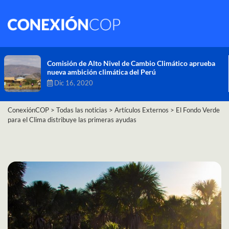
Comisión de Alto Nivel de Cambio Climático aprueba
nueva ambición climática del Perú
Dic 16, 2020
ConexiónCOP
>
Todas las noticias
>
Artículos Externos
>
El Fondo Verde
para el Clima distribuye las primeras ayudas