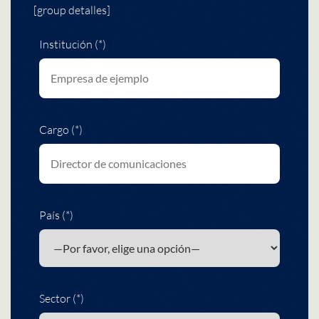
[group detalles]
Institución (*)
Cargo (*)
País (*)
Sector (*)