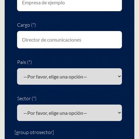
Cargo (*)
País (*)
Sector (*)
[group otrosector]