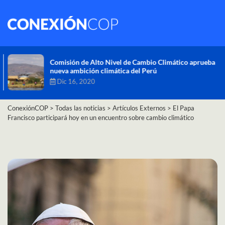
Comisión de Alto Nivel de Cambio Climático aprueba
nueva ambición climática del Perú
Dic 16, 2020
ConexiónCOP
>
Todas las noticias
>
Artículos Externos
>
El Papa
Francisco participará hoy en un encuentro sobre cambio climático