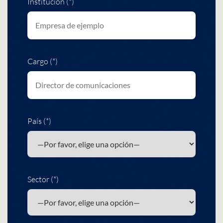
Institución (*)
Cargo (*)
País (*)
Sector (*)