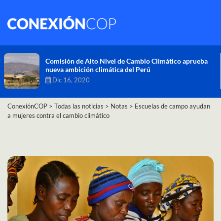
Comisión de Alto Nivel de Cambio Climático aprueba
nueva ambición climática del Perú
Dic 16, 2020
ConexiónCOP
>
Todas las noticias
>
Notas
>
Escuelas de campo ayudan
a mujeres contra el cambio climático