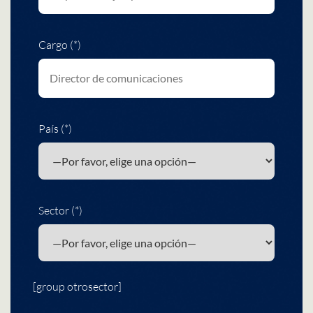
Cargo (*)
País (*)
Sector (*)
[group otrosector]