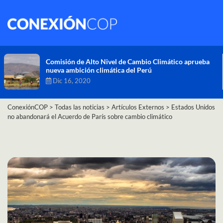
Comisión de Alto Nivel de Cambio Climático aprueba
nueva ambición climática del Perú
Dic 16, 2020
ConexiónCOP
>
Todas las noticias
>
Artículos Externos
>
Estados Unidos
no abandonará el Acuerdo de París sobre cambio climático