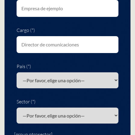
Cargo (*)
País (*)
Sector (*)
[group otrosector]