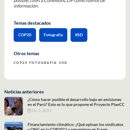
posible, citen a ConexiónCOP como fuente de
información.
Temas destacados
COP20
Fotografía
IISD
Otros temas
COP20
FOTOGRAFÍA
IISD
Noticias anteriores
¿Cómo hacer posible el desarrollo bajo en emisiones
en el Perú? Esto es lo que propone el Proyecto PlanCC
Dic 3, 2014
Financiamiento climático: ¿Qué opinan los sindicatos
y ONG en la COP20? Lo resumimos en frases