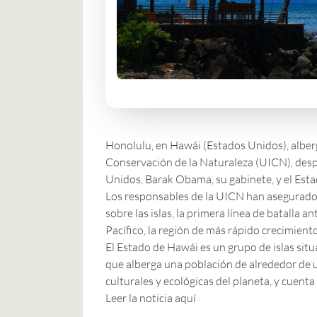
Honolulu, en Hawái (Estados Unidos), alber
Conservación de la Naturaleza (UICN)
, des
Unidos, Barak Obama, su gabinete, y el Est
Los responsables de la UICN han asegurado 
sobre las islas, la primera línea de batalla 
Pacífico, la región de más rápido crecimien
El Estado de Hawái es un grupo de islas sit
que alberga una población de alrededor de u
culturales y ecológicas del planeta, y cuen
Leer la noticia aquí