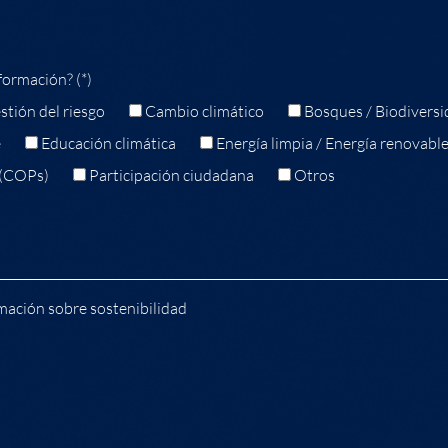
formación? (*)
stión del riesgo
Cambio climático
Bosques / Biodiversi
e
Educación climática
Energía limpia / Energía renovabl
 (COPs)
Participación ciudadana
Otros
mación sobre sostenibilidad