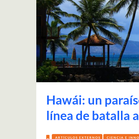
Hawái: un paraís
línea de batalla 
ARTÍCULOS EXTERNOS
CIENCIA E INN