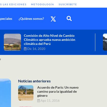
S LAS EDICIONES
METODOLOGÍA
SUSCRÍBETE
peciales
¿Quiénes somos?
Cambio climático: combatir sus efectos
como objetivo global y urgente
Nov 30, 2020
o
Noticias anteriores
Acuerdo de París: Un nuevo
camino para la igualdad de
género
Ago 11, 2016