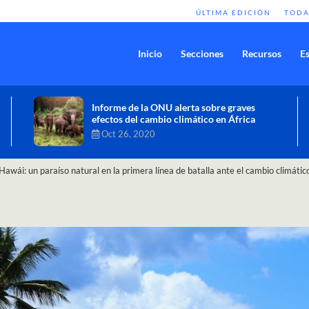
ÚLTIMA EDICIÓN
TODA
Inicio
Secciones
Recursos
Es
Comisión de Alto Nivel de Cambio
Climático aprueba nueva ambición
climática del Perú
Dic 16, 2020
Hawái: un paraíso natural en la primera línea de batalla ante el cambio climátic