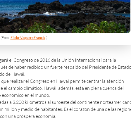
(Foto:
Flickr VaqueroFrancis
)
gará el Congreso de 2016 de la
Unión Internacional para la
pués de haber recibido un fuerte respaldo del Presidente de Estad
ado de Hawái.
que realizar el Congreso en Hawái permite centrar la atención
ante el cambio climático. Hawái, además, está en plena cuenca del
to económico en el mundo.
uadas a 3.200 kilómetros al suroeste del continente norteamerican
n millón y medio de habitantes. Es el corazón de una de las region
ta con una próspera economía.