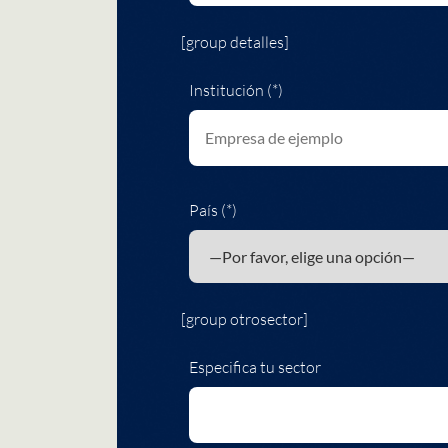
[group detalles]
Institución (*)
País (*)
[group otrosector]
Especifica tu sector