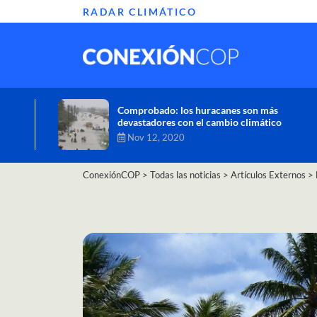
RADAR CLIMÁTICO
Informe de la ONU alerta sobre graves
efectos del cambio climático en África
Oct 26, 2020
ConexiónCOP
>
Todas las noticias
>
Artículos Externos
>