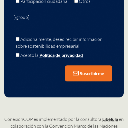
Participación ciudadana
Otros
[/group]
Adicionalmente, deseo recibir información
sobre sostenibilidad empresarial
Acepto la
Política de privacidad
Suscribirme
ConexiónCOP es implementado por la consultora
Libélula
en
colaboración con la Convención Marco de las Naciones