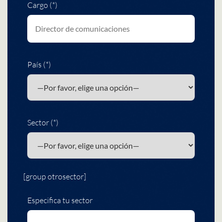
Cargo (*)
País (*)
Sector (*)
[group otrosector]
Especifica tu sector