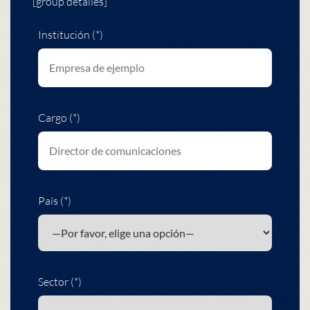
[group detalles]
Institución (*)
Cargo (*)
País (*)
Sector (*)