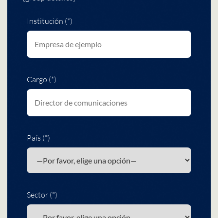
Institución (*)
Cargo (*)
País (*)
Sector (*)