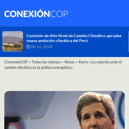
Comisión de Alto Nivel de Cambio Climático aprueba
nueva ambición climática del Perú
Dic 16, 2020
ConexiónCOP
>
Todas las noticias
>
Notas
>
Kerry: «La solución ante el
cambio climático es la política energética»