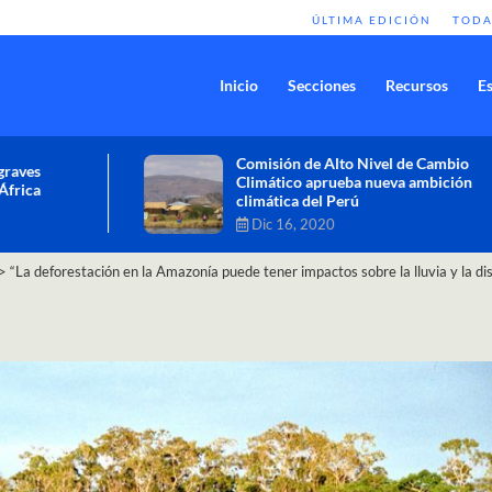
ÚLTIMA EDICIÓN
TODA
Inicio
Secciones
Recursos
Es
Comisión de Alto Nivel de Cambio
Climático aprueba nueva ambición
climática del Perú
Dic 16, 2020
>
“La deforestación en la Amazonía puede tener impactos sobre la lluvia y la d