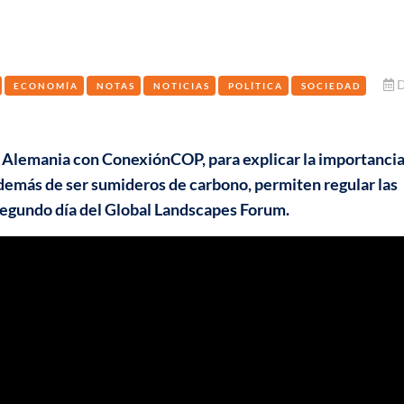
D
ECONOMÍA
NOTAS
NOTICIAS
POLÍTICA
SOCIEDAD
 Alemania con ConexiónCOP, para explicar la importanci
además de ser sumideros de carbono, permiten regular las
 segundo día del Global Landscapes Forum.