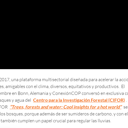
2017, una plataforma multisectorial diseñada para acelerar la acci
s, amigables con el clima, diversos, equitativos y productivos. El
iciembre en Bonn, Alemania y ConexiónCOP conversó en exclusiva c
osques y agua del
Centro para la Investigación Forestal (CIFOR)
.
CIFOR
“Trees, forests and water: Cool insights for a hot world”
se
os bosques, porque además de ser sumideros de carbono, y con el
 también cumplen un papel crucial para regular las lluvias.