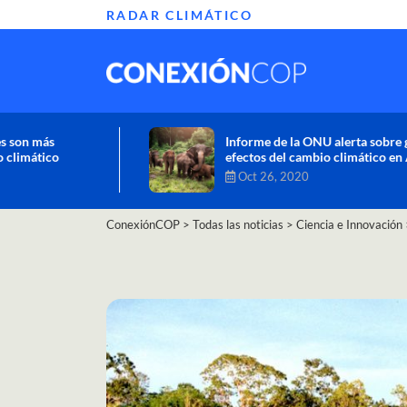
RADAR CLIMÁTICO
Informe de la ONU alerta sobre graves
efectos del cambio climático en África
Oct 26, 2020
ConexiónCOP
>
Todas las noticias
>
Ciencia e Innovación