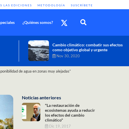
S LAS EDICIONES
METODOLOGÍA
SUSCRÍBETE
peciales
¿Quiénes somos?
Cambio climático: combatir sus efectos
como objetivo global y urgente
Nov 30, 2020
isponibilidad de agua en zonas muy alejadas”
Noticias anteriores
"La restauración de
ecosistemas ayuda a reducir
los efectos del cambio
climático"
Dic 19, 2017