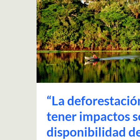
“La deforestaci
tener impactos so
disponibilidad d