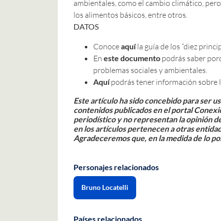
ambientales, como el cambio climático, pero
los alimentos básicos, entre otros.
DATOS
Conoce
aquí
la guía de los “diez princ
En
este documento
podrás saber porq
problemas sociales y ambientales.
Aquí
podrás tener información sobre la
Este artículo ha sido concebido para ser u
contenidos publicados en el portal Conex
periodístico y no representan la opinión d
en los artículos pertenecen a otras entida
Agradeceremos que, en la medida de lo po
Personajes relacionados
Bruno Locatelli
Países relacionados