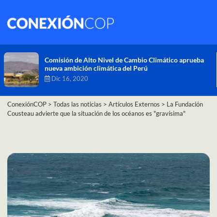
Comisión de Alto Nivel de Cambio Climático aprueba
nueva ambición climática del Perú
Dic 16, 2020
ConexiónCOP
>
Todas las noticias
>
Artículos Externos
>
La Fundación
Cousteau advierte que la situación de los océanos es "gravísima"