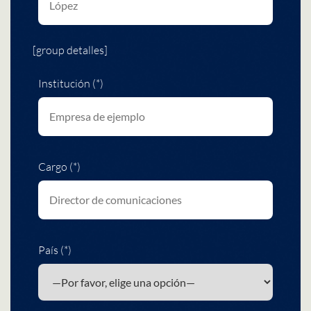
[group detalles]
Institución (*)
Cargo (*)
País (*)