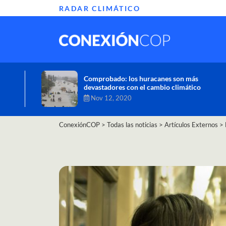
RADAR CLIMÁTICO
Informe de la ONU alerta sobre graves
efectos del cambio climático en África
Oct 26, 2020
ConexiónCOP
>
Todas las noticias
>
Artículos Externos
>