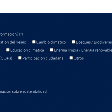
formación? (*)
stión del riesgo
Cambio climático
Bosques / Biodiversi
e
Educación climática
Energía limpia / Energía renovabl
 (COPs)
Participación ciudadana
Otros
mación sobre sostenibilidad