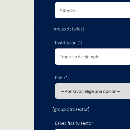
[group detalles]
Institución (*)
País (*)
[group otrosector]
Especifica tu sector