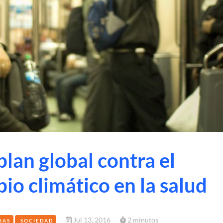
lan global contra el
io climático en la salud
Jul 13, 2016
2 minutos
IAS
SOCIEDAD