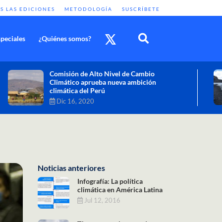
S LAS EDICIONES
METODOLOGÍA
SUSCRÍBETE
peciales
¿Quiénes somos?
Cambio climático: combatir sus efectos
como objetivo global y urgente
Nov 30, 2020
Noticias anteriores
Infografía: La política
climática en América Latina
Jul 12, 2016