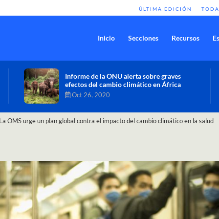
ÚLTIMA EDICIÓN
TODA
Inicio
Secciones
Recursos
Es
Comisión de Alto Nivel de Cambio
Climático aprueba nueva ambición
climática del Perú
Dic 16, 2020
La OMS urge un plan global contra el impacto del cambio climático en la salud